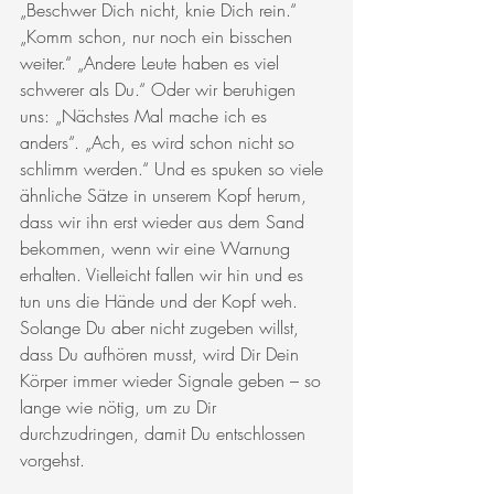
„Beschwer Dich nicht, knie Dich rein.“ 
„Komm schon, nur noch ein bisschen 
weiter.“ „Andere Leute haben es viel 
schwerer als Du.“ Oder wir beruhigen 
uns: „Nächstes Mal mache ich es 
anders“. „Ach, es wird schon nicht so 
schlimm werden.“ Und es spuken so viele 
ähnliche Sätze in unserem Kopf herum, 
dass wir ihn erst wieder aus dem Sand 
bekommen, wenn wir eine Warnung 
erhalten. Vielleicht fallen wir hin und es 
tun uns die Hände und der Kopf weh. 
Solange Du aber nicht zugeben willst, 
dass Du aufhören musst, wird Dir Dein 
Körper immer wieder Signale geben – so 
lange wie nötig, um zu Dir 
durchzudringen, damit Du entschlossen 
vorgehst.