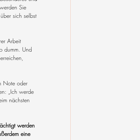
 werden Sie 
über sich selbst 
er Arbeit 
 so dumm. Und 
erreichen, 
en Note oder 
en: „Ich werde 
eim nächsten 
rächtigt werden 
außerdem eine 