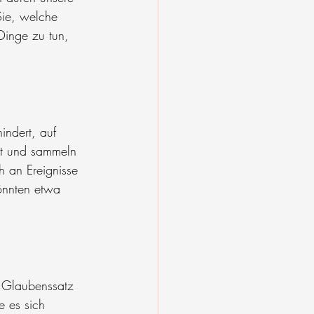
Sie, welche 
inge zu tun, 
ndert, auf 
st und sammeln 
ch an Ereignisse 
önnten etwa 
n Glaubenssatz 
 es sich 