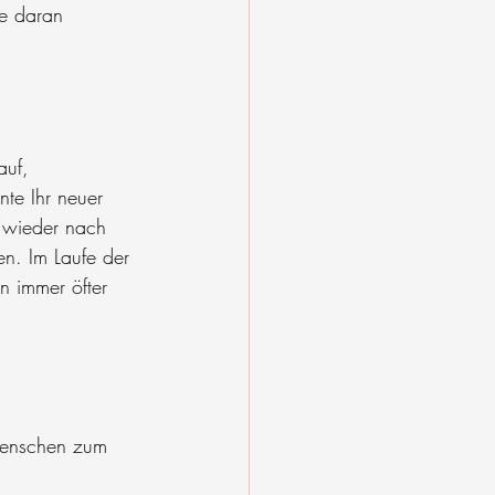
e daran 
auf, 
te Ihr neuer 
 wieder nach 
n. Im Laufe der 
n immer öfter 
 Menschen zum 