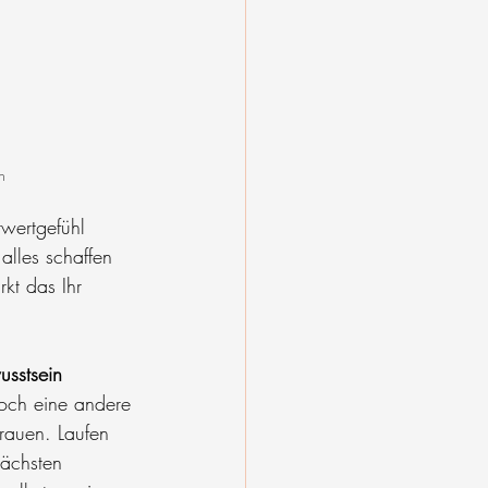
n
twertgefühl 
lles schaffen 
kt das Ihr 
usstsein 
doch eine andere 
trauen. Laufen 
nächsten 