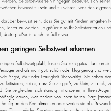
 werden. Selbstbewusstsein hingegen bedeutet, sich seiner 
chwächen bewusst zu sein und zu wissen, was den eigenen
 darüber bewusst sein, dass Sie gut mit Kindern umgehen k
n, Lehrer zu werden. Je größer also Ihr Selbstvertrauen und
, desto größer ist auch Ihr Selbstwert.
en geringen Selbstwert erkennen
eringen Selbstwertgefühl, lassen Sie kein gutes Haar an sic
s Versager und als nicht gut, schön oder klug genug und wer
wie Angst, Wut oder Traurigkeit überwältigt. Sie haben st
u kritisieren, sei es, dass Sie zu groß, zu klein, zu dick, z
nd. Sie vergleichen sich ständig mit anderen, in Ihren Augen
hängig davon, was andere von Ihnen halten. Sagt jemand 
ie häufig an den Komplimenten oder werten sie ab. Bewunde
hönes Outfit, würden Sie etwa erwidern: „Ach, das ist nicht