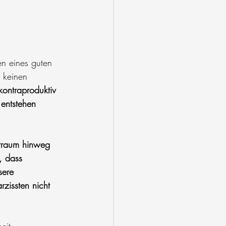
en eines guten 
 keinen 
ontraproduktiv 
entstehen 
itraum hinweg 
, dass 
sere 
zissten nicht 