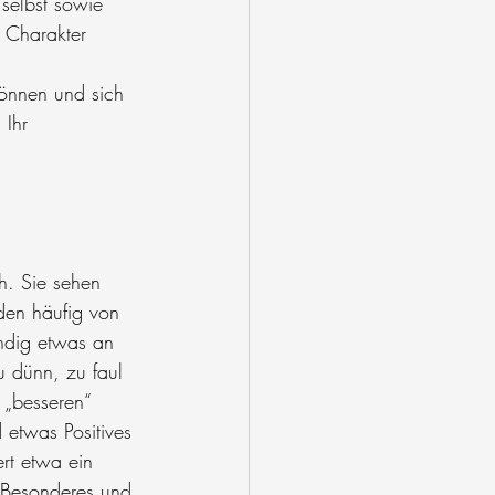
selbst sowie 
 Charakter 
önnen und sich 
 Ihr 
h. Sie sehen 
den häufig von 
ändig etwas an 
u dünn, zu faul 
 „besseren“ 
etwas Positives 
rt etwa ein 
s Besonderes und 