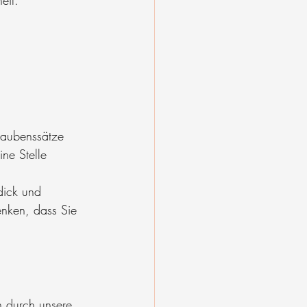
eit.
 
laubenssätze 
ne Stelle 
dick und 
enken, dass Sie 
h durch unsere 