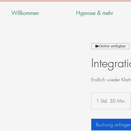
Willkommen
Hypnose & mehr
Online verfügbar
Integrat
Endlich wieder Klar
1 Std. 30 Min.
1
S
t
d
Buchung anfrage
3