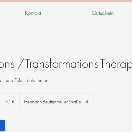
Kontakt
Gutschein
ions-/Transformations-Therap
heit und Fokus bekommen
90
Euro
90 €
Hermann-Beuttenmüller-Straße 14
n