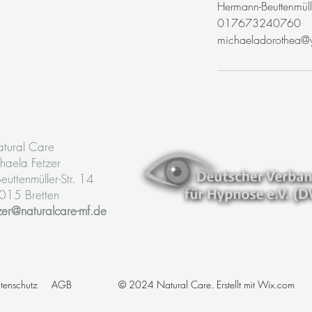
Hermann-Beuttenmüll
017673240760
michaeladorothea@
tural Care
haela Fetzer
uttenmüller-Str. 14
015 Bretten
zer@naturalcare-mf.de
tenschutz
AGB
© 2024 Natural Care. Erstellt mit
Wix.com