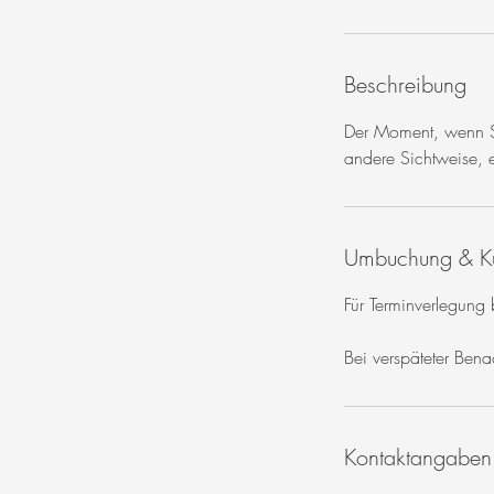
0
M
i
Beschreibung
n
.
Der Moment, wenn Si
andere Sichtweise, e
Umbuchung & K
Für Terminverlegung
Bei verspäteter Ben
Kontaktangaben