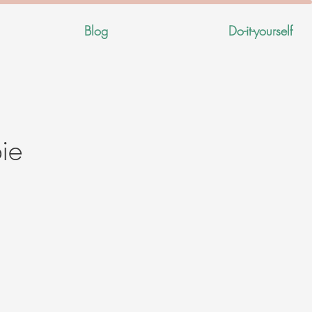
Blog
Do-it-yourself
ie