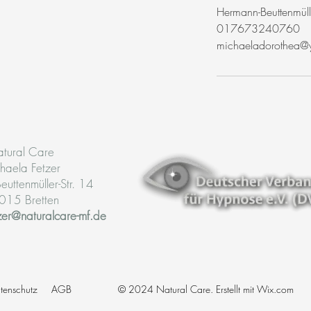
Hermann-Beuttenmüll
017673240760
michaeladorothea@
tural Care
haela Fetzer
uttenmüller-Str. 14
015 Bretten
zer@naturalcare-mf.de
tenschutz
AGB
© 2024 Natural Care. Erstellt mit
Wix.com