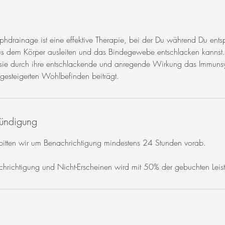
hdrainage ist eine effektive Therapie, bei der Du während Du ents
aus dem Körper ausleiten und das Bindegewebe entschlacken kannst
rkt sie durch ihre entschlackende und anregende Wirkung das Immun
gesteigerten Wohlbefinden beiträgt.
ündigung
 bitten wir um Benachrichtigung mindestens 24 Stunden vorab.
achrichtigung und Nicht-Erscheinen wird mit 50% der gebuchten Lei