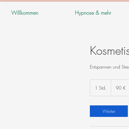
Willkommen
Hypnose & mehr
Kosmeti
Entspannen und Stre
90
Euro
1 Std.
1
90 €
S
t
d
Weiter