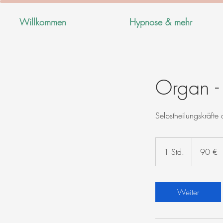
Willkommen
Hypnose & mehr
Organ 
Selbstheilungskräfte
90
Euro
1 Std.
1
90 €
S
t
d
Weiter