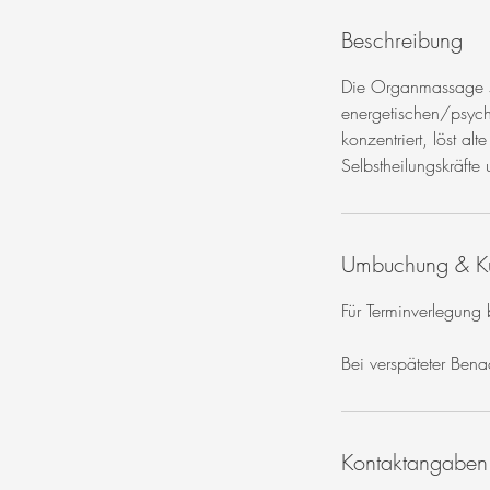
Beschreibung
Die Organmassage ste
energetischen/psycho
konzentriert, löst al
Selbstheilungskräft
Umbuchung & K
Für Terminverlegung
Bei verspäteter Ben
Kontaktangaben