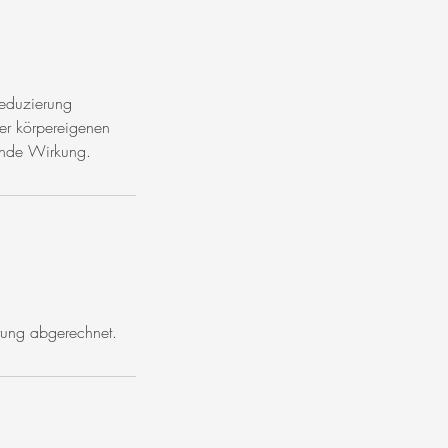
reduzierung
 der körpereigenen
rende Wirkung.
stung abgerechnet.