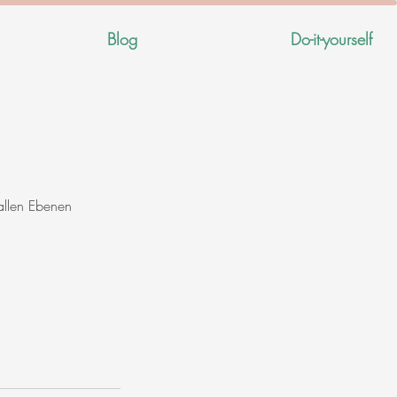
Blog
Do-it-yourself
 allen Ebenen