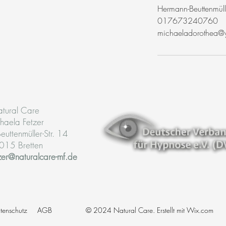
Hermann-Beuttenmüll
017673240760
michaeladorothea@
tural Care
haela Fetzer
uttenmüller-Str. 14
015 Bretten
zer@naturalcare-mf.de
tenschutz
AGB
© 2024 Natural Care. Erstellt mit
Wix.com